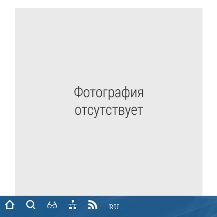
18.05.2026
RU
2 апта мәзір