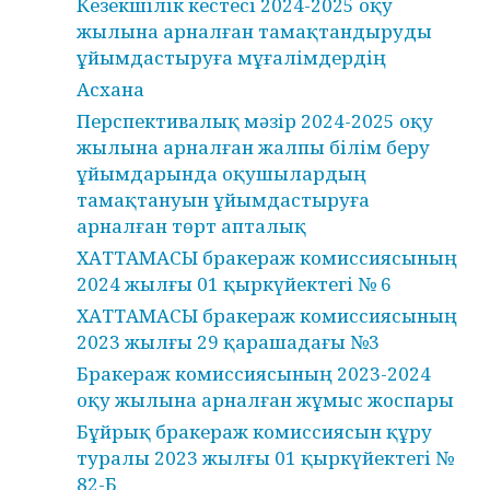
Кезекшілік кестесі 2024-2025 оқу
жылына арналған тамақтандыруды
ұйымдастыруға мұғалімдердің
Асхана
Перспективалық мәзір 2024-2025 оқу
жылына арналған жалпы білім беру
ұйымдарында оқушылардың
тамақтануын ұйымдастыруға
арналған төрт апталық
ХАТТАМАСЫ бракераж комиссиясының
2024 жылғы 01 қыркүйектегі № 6
ХАТТАМАСЫ бракераж комиссиясының
2023 жылғы 29 қарашадағы №3
Бракераж комиссиясының 2023-2024
оқу жылына арналған жұмыс жоспары
Бұйрық бракераж комиссиясын құру
туралы 2023 жылғы 01 қыркүйектегі №
82-Б