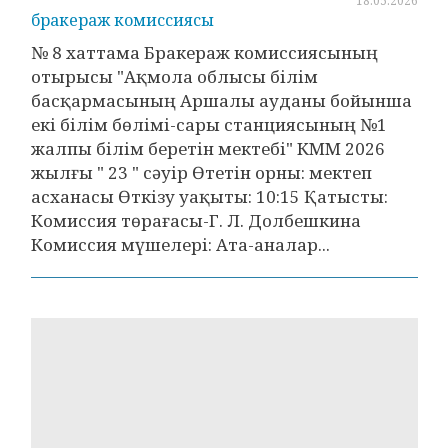
18.05.2026
бракераж комиссиясы
№ 8 хаттама Бракераж комиссиясының
отырысы "Ақмола облысы білім
басқармасының Аршалы ауданы бойынша
екі білім бөлімі-сары станциясының №1
жалпы білім беретін мектебі" КММ 2026
жылғы " 23 " сәуір Өтетін орны: мектеп
асханасы Өткізу уақыты: 10:15 Қатысты:
Комиссия төрағасы-Г. Л. Долбешкина
Комиссия мүшелері: Ата-аналар...