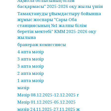
Ақмола облысының білім
басқармасы" 2025-2026 оқу жылы үшін
Тамақтануды ұйымдастыру бойынша
жұмыс жоспары "Сары-Оба
станциясының №1 жалпы білім
беретін мектебі" КММ 2025-2026 оқу
жылына
бракераж комиссиясы
4 апта мәзір
3 апта мәзір
3 апта мәзір
2 апта мәзір
1 апта мәзір
мәзір
Мәзір 08.12.2025-12.12.2025 г
Мәзір 01.12.2025-05.12.2025
мәзір 24.11.2025-27.11.2025 ж