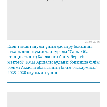
20.05.2026
Есеп тамақтануды ұйымдастыру бойынша
атқарылған жұмыстар туралы "Сары-Оба
станциясының №1 жалпы білім беретін
мектебі" КММ Аршалы ауданы бойынша білім
бөлімі Ақмола облысының білім басқармасы"
2025-2026 оқу жылы үшін