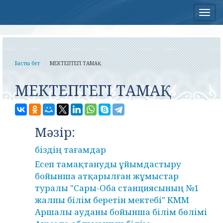
Нав
Басты бет
МЕКТЕПТЕГІ ТАМАҚ
МЕКТЕПТЕГІ ТАМАҚ
Мәзір:
біздің тағамдар
Есеп тамақтануды ұйымдастыру
бойынша атқарылған жұмыстар
туралы "Сары-Оба станциясының №1
жалпы білім беретін мектебі" КММ
Аршалы ауданы бойынша білім бөлімі