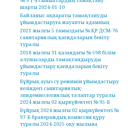
№ 9 1-4 сыныптардың тамақтану
шарты 2024-01-10
Байланыс ақпараты тамақтануды
ұйымдастыруға жауапты адамның
2021 жылғы 5 тамыздағы № ҚР ДСМ-76
санитариялық қағидаларын бекіту
туралы
2018 жылғы 31 қазандағы № 598 білім
алушыларды тамақтандыруды
ұйымдастыру қағидаларын бекіту
туралы
Бұйрық ауыз су режимін ұйымдастыру
кезіндегі санитариялық-
эпидемиологиялық талаптар туралы
2024 жылғы 02 қыркүйектегі № 95-Б
Бұйрық 2024 жылғы 02 қыркүйектегі №
97-Б бракераждық комиссия құру
туралы 2024-2025 оқу жылына