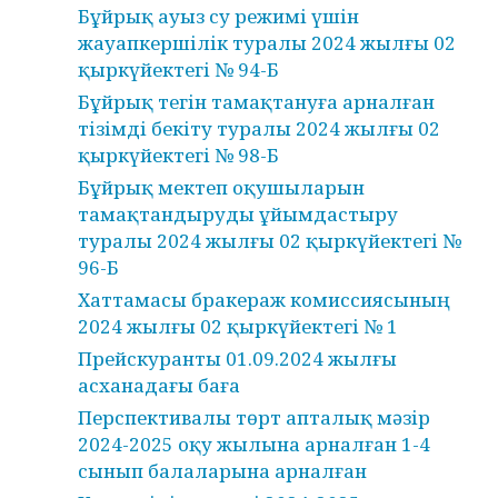
Бұйрық ауыз су режимі үшін
жауапкершілік туралы 2024 жылғы 02
қыркүйектегі № 94-Б
Бұйрық тегін тамақтануға арналған
тізімді бекіту туралы 2024 жылғы 02
қыркүйектегі № 98-Б
Бұйрық мектеп оқушыларын
тамақтандыруды ұйымдастыру
туралы 2024 жылғы 02 қыркүйектегі №
96-Б
Хаттамасы бракераж комиссиясының
2024 жылғы 02 қыркүйектегі № 1
Прейскуранты 01.09.2024 жылғы
асханадағы баға
Перспективалы төрт апталық мәзір
2024-2025 оқу жылына арналған 1-4
сынып балаларына арналған