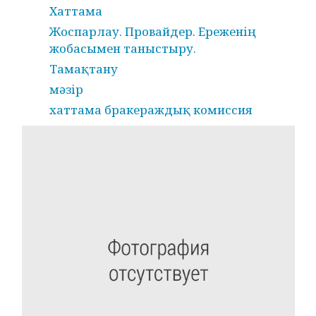
Хаттама
Жоспарлау. Провайдер. Ереженің
жобасымен таныстыру.
Тамақтану
мәзір
хаттама бракераждық комиссия