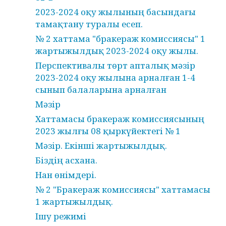
2023-2024 оқу жылының басындағы
тамақтану туралы есеп.
№ 2 хаттама "бракераж комиссиясы" 1
жартыжылдық 2023-2024 оқу жылы.
Перспективалы төрт апталық мәзір
2023-2024 оқу жылына арналған 1-4
сынып балаларына арналған
Мәзір
Хаттамасы бракераж комиссиясының
2023 жылғы 08 қыркүйектегі № 1
Мәзір. Екінші жартыжылдық.
Біздің асхана.
Нан өнімдері.
№ 2 "Бракераж комиссиясы" хаттамасы
1 жартыжылдық.
Ішу режимі