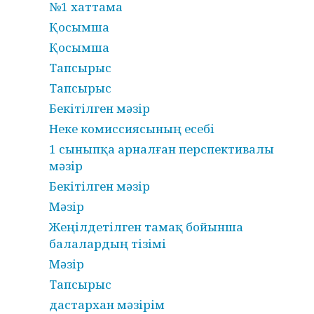
№1 хаттама
Қосымша
Қосымша
Тапсырыс
Тапсырыс
Бекітілген мәзір
Неке комиссиясының есебі
1 сыныпқа арналған перспективалы
мәзір
Бекітілген мәзір
Мәзір
Жеңілдетілген тамақ бойынша
балалардың тізімі
Мәзір
Тапсырыс
дастархан мәзірім