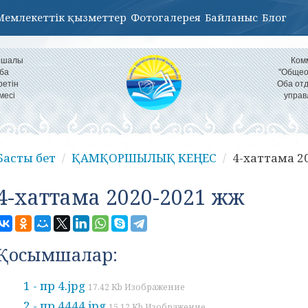
Мемлекеттік қызметтер
Фотогалерея
Байланыс
Блог
Аршалы
Ком
ба
"Общео
ретін
Оба от
месі
управ
Басты бет
ҚАМҚОРШЫЛЫҚ КЕҢЕС
4-хаттама 2
4-хаттама 2020-2021 жж
Қосымшалар:
1 - пр 4.jpg
17.42 Kb Изображение
2 - пр 4444.jpg
15.12 Kb Изображение