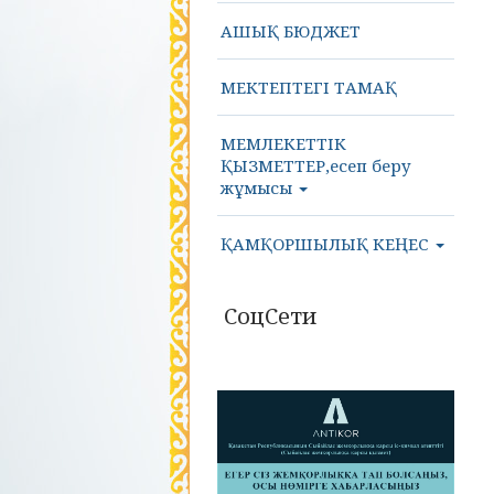
АШЫҚ БЮДЖЕТ
МЕКТЕПТЕГІ ТАМАҚ
МЕМЛЕКЕТТІК
ҚЫЗМЕТТЕР,есеп беру
жұмысы
ҚАМҚОРШЫЛЫҚ КЕҢЕС
СоцСети