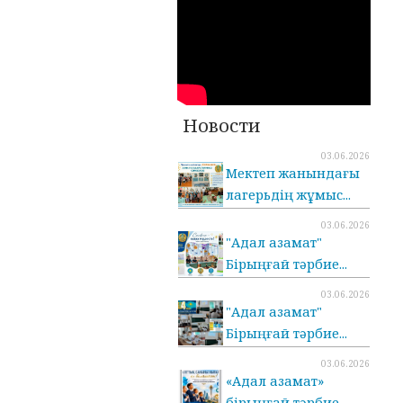
Новости
03.06.2026
Мектеп жанындағы
лагерьдің жұмыс...
03.06.2026
"Адал азамат"
Бірыңғай тәрбие...
03.06.2026
"Адал азамат"
Бірыңғай тәрбие...
03.06.2026
«Адал азамат»
бірыңғай тәрбие...