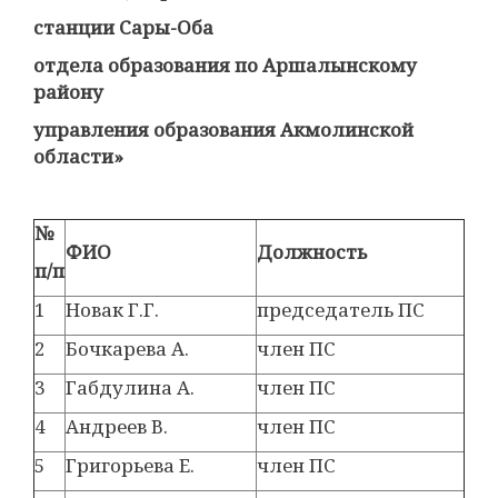
станции Сары-Оба
отдела образования по Аршалынскому
району
управления образования Акмолинской
области»
№
ФИО
Должность
п/п
1
Новак Г.Г.
председатель ПС
2
Бочкарева А.
член ПС
3
Габдулина А.
член ПС
4
Андреев В.
член ПС
5
Григорьева Е.
член ПС