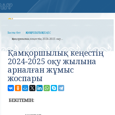
Басты бет
ҚАМҚОРШЫЛЫҚ КЕҢЕС
Қамқоршылық кеңестің 2024-2025 оқу...
Қамқоршылық кеңестің
2024-2025 оқу жылына
арналған жұмыс
жоспары
БЕК
ІТЕМІН: