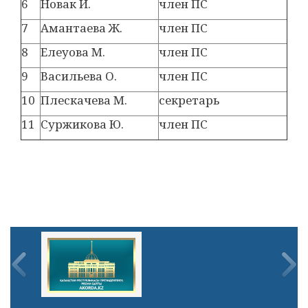
6
Новак И.
член ПС
7
Амантаева Ж.
член ПС
8
Елеуова М.
член ПС
9
Васильева О.
член ПС
10
Плескачева М.
секретарь
11
Суржикова Ю.
член ПС