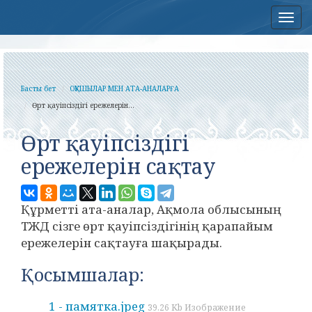
Нав
Басты бет
ОҚУШЫЛАР МЕН АТА-АНАЛАРҒА
Өрт қауіпсіздігі ережелерін...
Өрт қауіпсіздігі
ережелерін сақтау
Құрметті ата-аналар, Ақмола облысының
ТЖД сізге өрт қауіпсіздігінің қарапайым
ережелерін сақтауға шақырады.
Қосымшалар:
1 - памятка.jpeg
39.26 Kb Изображение