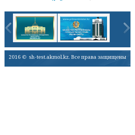
2016 © sh-test.akmol.kz. Все права защищены